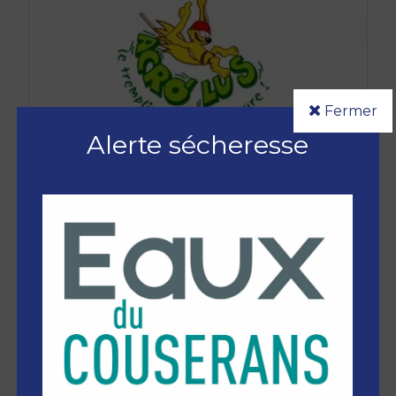
Fermer
Alerte sécheresse
09140 AULUS-LES-
BAINS
05 61 64 36 75
Station de Guzet-Neige