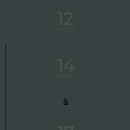
12
heures
14
heures
à