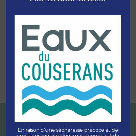
+
−
300 m
Leaflet
| Map data: ©
OpenStreetMap
En raison d’une sécheresse précoce et de
prévisions météorologiques annonçant de