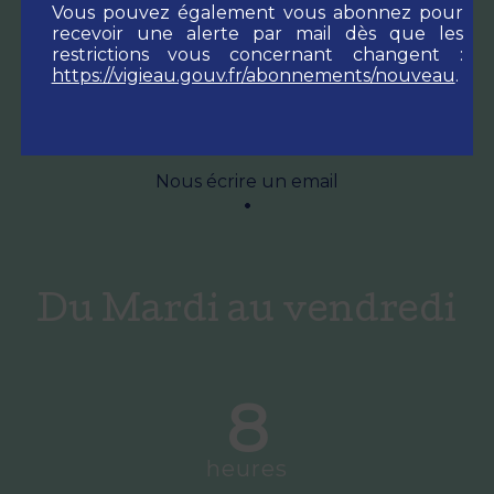
Vous pouvez également vous abonnez pour
6 Place Philomène Pujol
recevoir une alerte par mail dès que les
09140 Soueix-Rogalle
restrictions vous concernant changent :
https://vigieau.gouv.fr/abonnements/nouveau
.
05 61 66 85 85
Nous écrire un email
Du Mardi au vendredi
8
heures