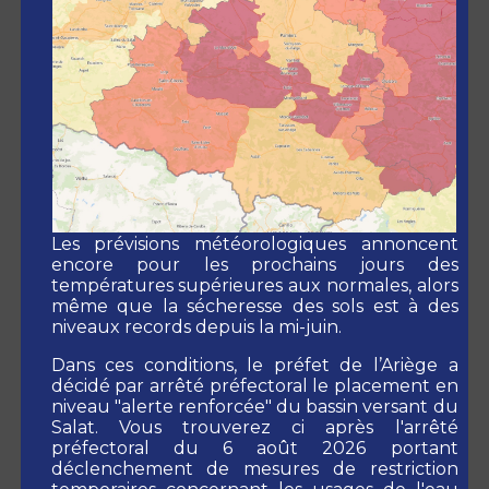
2007
(36Ko)
publié le 06/07/2022 à 14:29
2002
(36Ko)
publié le 06/07/2022 à 14:29
Municipales
2026
(45Ko)
Les prévisions météorologiques annoncent
publié le 16/03/2026 à 16:19
encore pour les prochains jours des
2020
(42Ko)
températures supérieures aux normales, alors
publié le 06/07/2022 à 14:29
même que la sécheresse des sols est à des
niveaux records depuis la mi-juin.
2014
(36Ko)
publié le 06/07/2022 à 14:29
Dans ces conditions, le préfet de l’Ariège a
2008
(34Ko)
décidé par arrêté préfectoral le placement en
publié le 06/07/2022 à 14:29
niveau "alerte renforcée" du bassin versant du
Salat. Vous trouverez ci après l'arrêté
préfectoral du 6 août 2026 portant
déclenchement de mesures de restriction
Cantonales