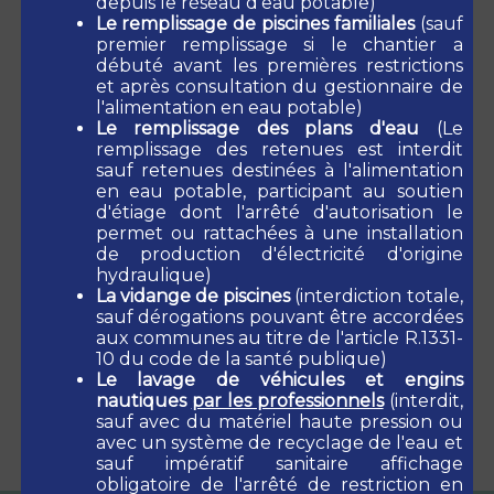
2014
(36Ko)
depuis le réseau d'eau potable)
Le remplissage de piscines familiales
(sauf
publié le 06/07/2022 à 14:29
premier remplissage si le chantier a
2009
(36Ko)
débuté avant les premières restrictions
publié le 06/07/2022 à 14:29
et après consultation du gestionnaire de
l'alimentation en eau potable)
Le remplissage des plans d'eau
(Le
Régionales
remplissage des retenues est interdit
sauf retenues destinées à l'alimentation
en eau potable, participant au soutien
2021
(53Ko)
d'étiage dont l'arrêté d'autorisation le
publié le 06/07/2022 à 14:29
permet ou rattachées à une installation
de production d'électricité d'origine
2015
(35Ko)
hydraulique)
publié le 06/07/2022 à 14:29
La vidange de piscines
(interdiction totale,
2010
(35Ko)
sauf dérogations pouvant être accordées
publié le 06/07/2022 à 14:29
aux communes au titre de l'article R.1331-
10 du code de la santé publique)
2004
(35Ko)
Le lavage de véhicules et engins
publié le 06/07/2022 à 14:29
nautiques
par les professionnels
(interdit,
sauf avec du matériel haute pression ou
avec un système de recyclage de l'eau et
sauf impératif sanitaire affichage
obligatoire de l'arrêté de restriction en