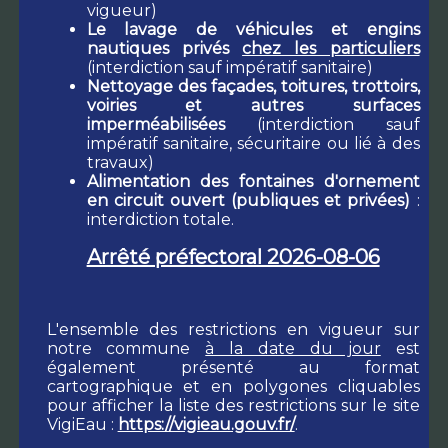
vigueur)
Le lavage de véhicules et engins
nautiques privés
chez les particuliers
(interdiction sauf impératif sanitaire)
Nettoyage des façades, toitures, trottoirs,
voiries et autres surfaces
imperméabilisées
(interdiction sauf
impératif sanitaire, sécuritaire ou lié à des
travaux)
Alimentation des fontaines d'ornement
en circuit ouvert (publiques et privées)
:
interdiction totale.
Arrêté préfectoral 2026-08-06
L'ensemble des restrictions en vigueur sur
notre commune
à la date du jour
est
également présenté au format
cartographique et en polygones cliquables
pour afficher la liste des restrictions sur le site
Commune
VigiEau :
https://vigieau.gouv.fr/
.
Soueix-Rogalle