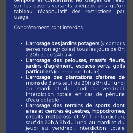
temporaires concernant les usages de l'eau
Départementales
sur les bassins versants ariégeois ainsi qu'un
tableau récapitulatif des restrictions par
usage.
2021
(54Ko)
Concrètement, sont interdits :
publié le 06/07/2022 à 14:29
2015
(34Ko)
publié le 06/07/2022 à 14:29
L'arrosage des jardins potagers
(y compris
serres non agricoles) tous les jours de 8h
2011
(33Ko)
à 20h et de 24h à 4h
publié le 06/07/2022 à 14:29
L'arrosage des pelouses, massifs fleuris,
2004
(33Ko)
jardins d'agrément, espaces verts, golfs
publié le 06/07/2022 à 14:29
particuliers
(interdiction totale)
L'arrosage des plantations d'arbres de
moins de 3 ans
, sauf de 20h à 8h du lundi
au mardi et du jeudi au vendredi.
Européennes
Interdiction totale en cas de pénurie
d'eau potable
2024
(51Ko)
L'arrosage des terrains de sports dont
publié le 10/06/2024 à 08:09
aires et centres équestres, hippodromes,
circuits motocross et VTT
(interdiction,
2019
(43Ko)
sauf de 20h à 8h du lundi au mardi et du
publié le 06/07/2022 à 14:29
jeudi au vendredi, interdiction totale