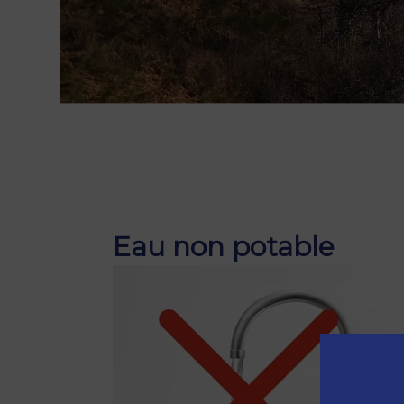
ECOINTE
CADIRAN
 NAVAS
Eau non potable