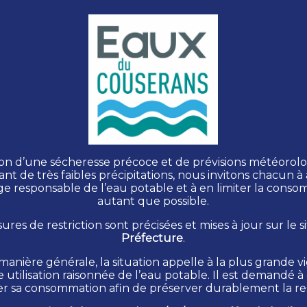
par l'agence régionale de santé, l'eau distribu
son d’une sécheresse précoce et de prévisions météorol
larée non conforme. Elle est tout particulièrement 
t de très faibles précipitations, nous invitons chacun à
rissons, femmes enceintes...
e responsable de l’eau potable et à en limiter la cons
autant que possible.
ures de restriction sont précisées et mises à jour sur le si
Préfecture
.
Retour
anière générale, la situation appelle à la plus grande v
e utilisation raisonnée de l’eau potable. Il est demandé 
ter sa consommation afin de préserver durablement la re