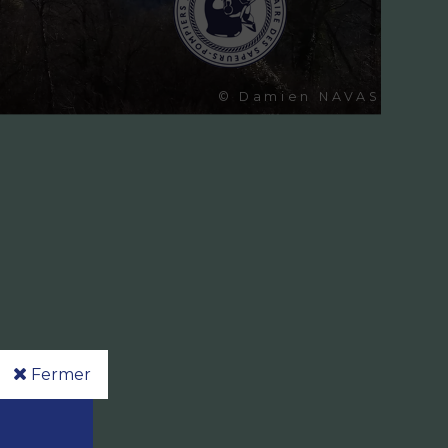
© Damien NAVAS
© C. F.
Fermer