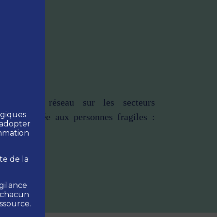
ée par le réseau sur les secteurs
ogiques
déconseillée aux personnes fragiles :
 adopter
ommation
te de la
igilance
à chacun
ssource.