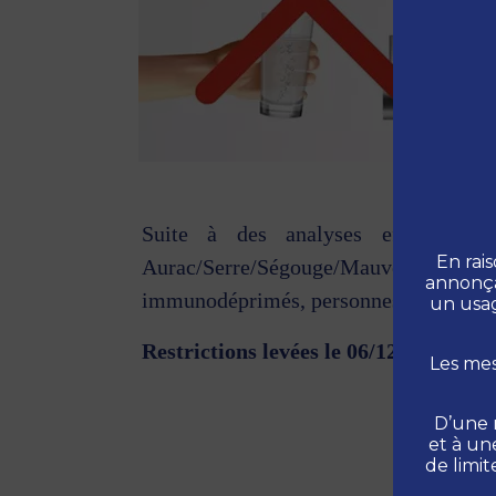
Suite à des analyses effectuées 
En rai
Aurac/Serre/Ségouge/Mauvezin est déc
annonçan
immunodéprimés, personnes âgées, nour
un usag
Restrictions levées le 06/12.
Les mes
D’une m
et à un
de limi