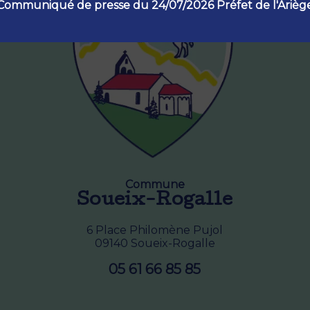
Communiqué de presse du 24/07/2026 Préfet de l'Arièg
Commune
Soueix-Rogalle
6 Place Philomène Pujol
09140 Soueix-Rogalle
05 61 66 85 85